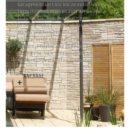
Garageneinfahrt bis hin zu exklusiven
Terrassen und Plätzen zum Verweilen
alles für Sie. Vom hochwertigen
Betonstein bis zum Natursteinbelag
planen und fertigen wir auch Ihren
Pflasterbelag oder Natursteinmauer.
Mauern, Pflaster und Bodenbeläge aus
einer Hand. Vom Erdaushub bis hin zur
förmschön gestalteten Treppenanlage.
ANFRAGE