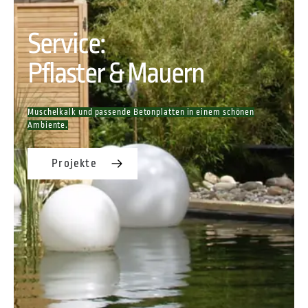
Service:
Pflaster & Mauern
Muschelkalk und passende Betonplatten in einem schönen
Ambiente.
Projekte