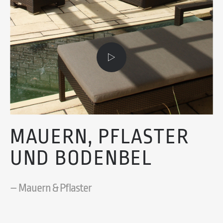
M
A
U
E
R
N
,
P
F
L
A
S
T
E
R
U
N
D
B
O
D
E
N
B
E
L
Ä
G
E
– Mauern & Pflaster