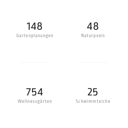
156
51
Gartenplanungen
Naturpools
794
26
Wellnessgärten
Schwimmteiche