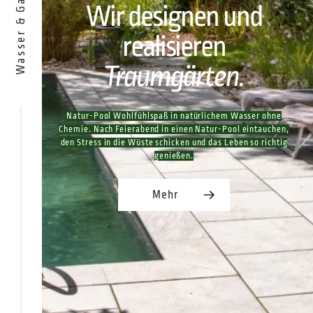
Wasser & Garten
Wir designen und
realisieren
Traumgärten.
Natur-Pool Wohlfühlspaß in natürlichem Wasser ohne
Chemie. Nach Feierabend in einen Natur-Pool eintauchen,
den Stress in die Wüste schicken und das Leben so richtig
genießen.
Mehr